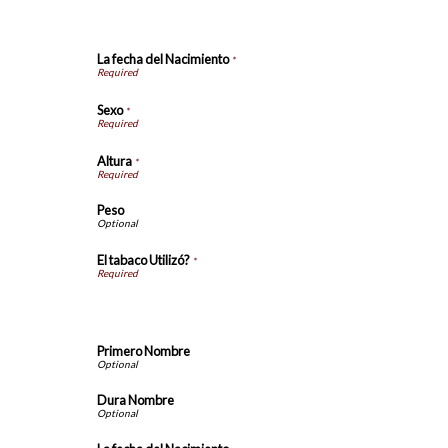
Información Adicional
La fecha del Nacimiento
*
Sexo
*
Altura
*
Peso
El tabaco Utilizó?
*
Información de Esposo
Primero Nombre
Dura Nombre