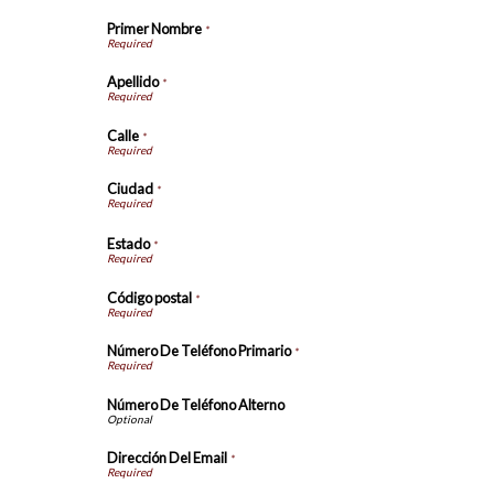
Primer Nombre
*
Apellido
*
Calle
*
Ciudad
*
Estado
*
Código postal
*
Número De Teléfono Primario
*
Número De Teléfono Alterno
Dirección Del Email
*