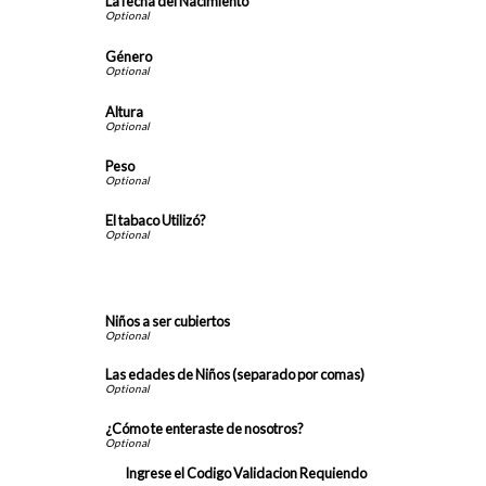
La fecha del Nacimiento
Género
Altura
Peso
El tabaco Utilizó?
Información Dependiente
Niños a ser cubiertos
Las edades de Niños (separado por comas)
¿Cómo te enteraste de nosotros?
Ingrese el Codigo Validacion Requiendo