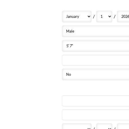
/
/
/
/