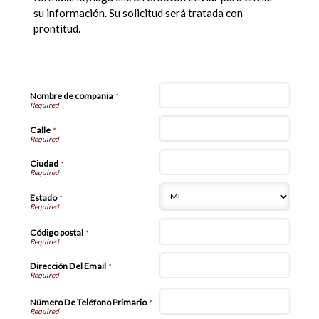
su información. Su solicitud será tratada con
prontitud.
Información de Compañía
Nombre de compania
*
Calle
*
Ciudad
*
Estado
*
Código postal
*
Dirección Del Email
*
Número De Teléfono Primario
*