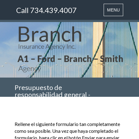
Call 734.439.4007
Toggle
MENU
navigation
Presupuesto de
responsabilidad general -
Agencia de seguros de la rama
Rellene el siguiente formulario tan completamente
como sea posible. Una vez que haya completado el
formulario, haga clic en el botón Enviar para enviar