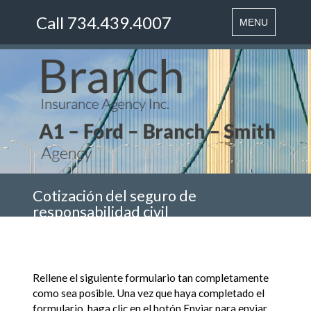
Call 734.439.4007
Toggle
MENU
navigation
Cotización del seguro de
responsabilidad civil
general
Rellene el siguiente formulario tan completamente
como sea posible. Una vez que haya completado el
formulario, haga clic en el botón Enviar para enviar