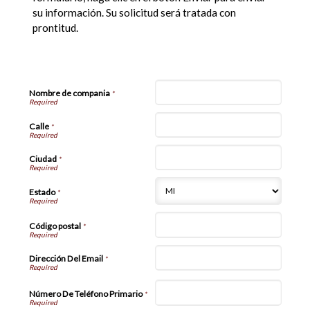
su información. Su solicitud será tratada con
prontitud.
Información de Compañía
Nombre de compania
*
Calle
*
Ciudad
*
Estado
*
Código postal
*
Dirección Del Email
*
Número De Teléfono Primario
*